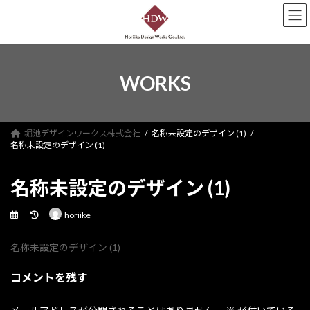
コ
ナ
ン
ビ
テ
ゲ
ン
ー
ツ
シ
へ
ョ
WORKS
ス
ン
キ
に
ッ
移
プ
動
堀池デザインワークス株式会社
名称未設定のデザイン (1)
名称未設定のデザイン (1)
名称未設定のデザイン (1)
最
horiike
終
更
名称未設定のデザイン (1)
新
日
時
コメントを残す
: