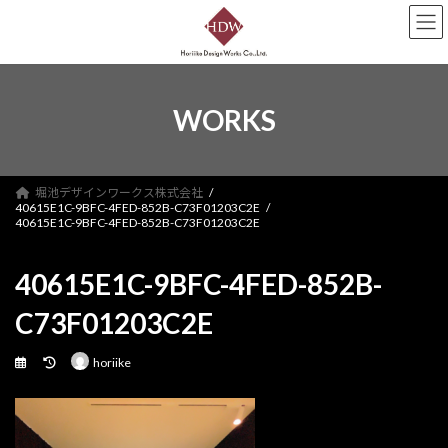
コ
ナ
ン
ビ
テ
ゲ
ン
ー
ツ
シ
へ
ョ
WORKS
ス
ン
キ
に
ッ
移
プ
動
堀池デザインワークス株式会社
40615E1C-9BFC-4FED-852B-C73F01203C2E
40615E1C-9BFC-4FED-852B-C73F01203C2E
40615E1C-9BFC-4FED-852B-
C73F01203C2E
最
horiike
終
更
新
日