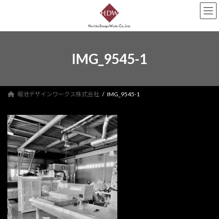
コ
ナ
ン
ビ
テ
ゲ
ン
ー
ツ
シ
へ
ョ
IMG_9545-1
ス
ン
キ
に
ッ
移
プ
動
堀池デザインワークス株式会社
IMG_9545-1