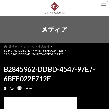
コ
ナ
ン
ビ
テ
ゲ
ン
ー
ツ
シ
へ
ョ
メディア
ス
ン
キ
に
ッ
移
プ
動
堀池デザインワークス株式会社
B2845962-DDBD-4547-97E7-6BFF022F712E
B2845962-DDBD-4547-97E7-6BFF022F712E
B2845962-DDBD-4547-97E7-
6BFF022F712E
最
horiike
終
更
新
日