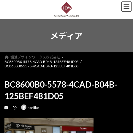
コ
ナ
ン
ビ
テ
ゲ
ン
ー
ツ
シ
へ
ョ
メディア
ス
ン
キ
に
ッ
移
プ
動
堀池デザインワークス株式会社
BC8600B0-5578-4CAD-B04B-125BEF481D05
BC8600B0-5578-4CAD-B04B-125BEF481D05
BC8600B0-5578-4CAD-B04B-
125BEF481D05
最
horiike
終
更
新
日