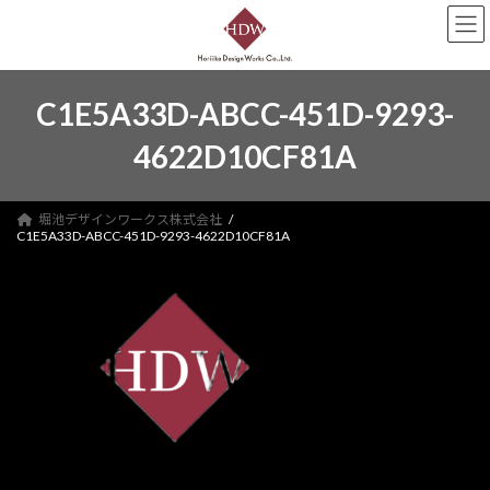
コ
ナ
ン
ビ
テ
ゲ
ン
ー
ツ
シ
C1E5A33D-ABCC-451D-9293-
へ
ョ
ス
ン
4622D10CF81A
キ
に
ッ
移
プ
動
堀池デザインワークス株式会社
C1E5A33D-ABCC-451D-9293-4622D10CF81A