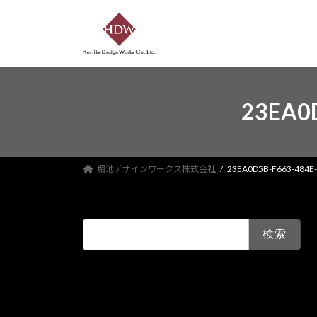
コ
ナ
ン
ビ
テ
ゲ
ン
ー
ツ
シ
へ
ョ
23EA0
ス
ン
キ
に
ッ
移
プ
動
堀池デザインワークス株式会社
23EA0D5B-F663-484E
検
索: