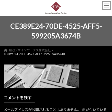
コ
ナ
ン
ビ
テ
ゲ
ン
ー
ツ
シ
CE389E24-70DE-4525-AFF5-
へ
ョ
ス
ン
599205A3674B
キ
に
ッ
移
プ
動
堀池デザインワークス株式会社
CE389E24-70DE-4525-AFF5-599205A3674B
コメントを残す
メールアドレスが公開されることはありません。
※
が付いている